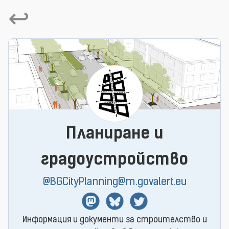
↩
Планиране и
градоустройство
@BGCityPlanning@m.govalert.eu
Mastodon
BlueSky
Twitter
Информация и документи за строителство и