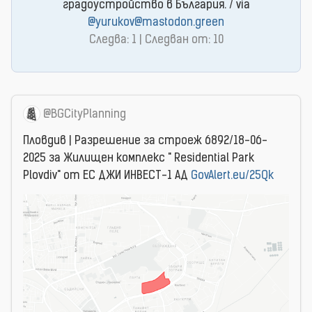
градоустройство в България. / via
@yurukov@mastodon.green
Следва: 1 | Следван от: 10
@BGCityPlanning
Пловдив | Разрешение за строеж 6892/18-06-
2025 за Жилищен комплекс " Residential Park
Plovdiv" от ЕС ДЖИ ИНВЕСТ-1 АД
GovAlert.eu/25Qk