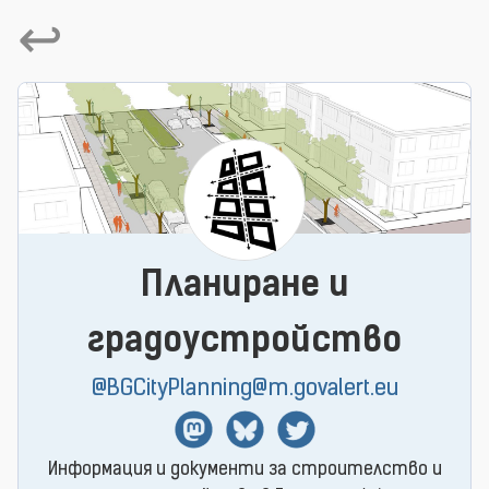
↩
Планиране и
градоустройство
@BGCityPlanning@m.govalert.eu
Mastodon
BlueSky
Twitter
Информация и документи за строителство и