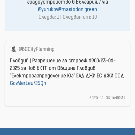
градоустройство в България. / via
@yurukov@mastodon.green
Следва: 1 | Следван от: 10
@BGCityPlanning
Пловдив | Разрешение за строеж 6900/23-06-
2025 за Нов БКТП от Община Пловдив
"Електроразпределение Юг" ЕАД ДЖИ ЕС ДЖИ ООД
GovAlert.eu/25Qn
2025-11-03 16:00:31