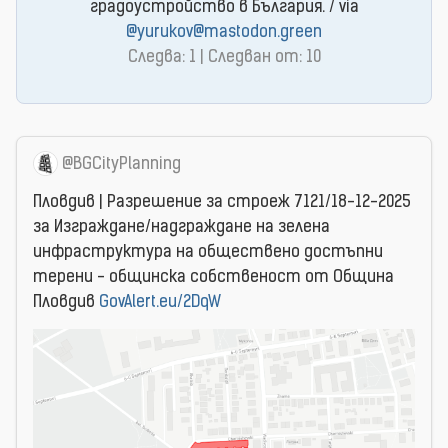
градоустройство в България. / via
@yurukov@mastodon.green
Следва: 1 | Следван от: 10
@BGCityPlanning
Пловдив | Разрешение за строеж 7121/18-12-2025
за Изграждане/надграждане на зелена
инфраструктура на обществено достъпни
терени - общинска собственост от Община
Пловдив
GovAlert.eu/2DqW