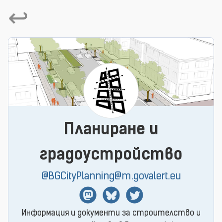
↩
Планиране и
градоустройство
@BGCityPlanning@m.govalert.eu
Mastodon
BlueSky
Twitter
Информация и документи за строителство и