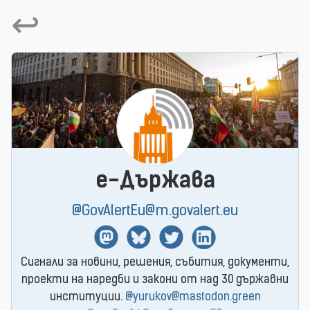
↩
e-Държава
@GovAlertEu@m.govalert.eu
Mastodon
BlueSky
Twitter
Linkedin
Сигнали за новини, решения, събития, документи,
проекти на наредби и закони от над 30 държавни
институции.
@yurukov@mastodon.green