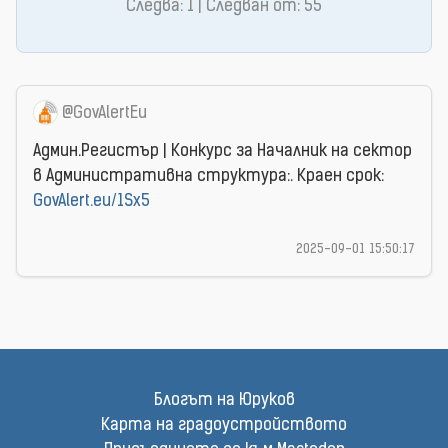
Следва: 1 | Следван от: 55
@GovAlertEu
Админ.Регистър | Конкурс за Началник на сектор
в Административна структура:. Краен срок:
GovAlert.eu/1Sx5
2025-09-01 15:50:17
Блогът на Юруков
Карта на градоустройството