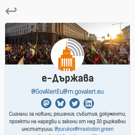
↩
e-Държава
@GovAlertEu@m.govalert.eu
Mastodon
BlueSky
Twitter
Linkedin
Сигнали за новини, решения, събития, документи,
проекти на наредби и закони от над 30 държавни
институции.
@yurukov@mastodon.green