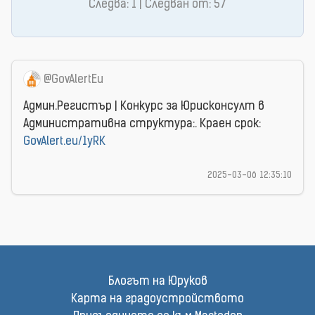
Следва: 1 | Следван от: 57
@GovAlertEu
Админ.Регистър | Конкурс за Юрисконсулт в
Административна структура:. Краен срок:
GovAlert.eu/1yRK
2025-03-06 12:35:10
Блогът на Юруков
Карта на градоустройството