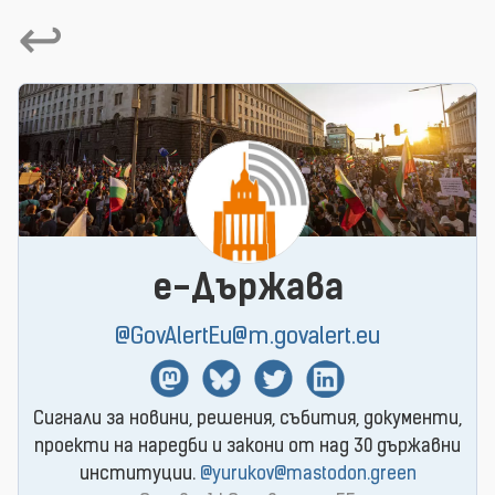
↩
e-Държава
@GovAlertEu@m.govalert.eu
Mastodon
BlueSky
Twitter
Linkedin
Сигнали за новини, решения, събития, документи,
проекти на наредби и закони от над 30 държавни
институции.
@yurukov@mastodon.green