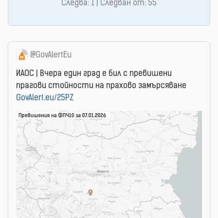
Следва: 1 | Следван от: 55
@GovAlertEu
ИАОС | Вчера един град е бил с превишени
прагови стойности на прахово замърсяване
GovAlert.eu/25PZ