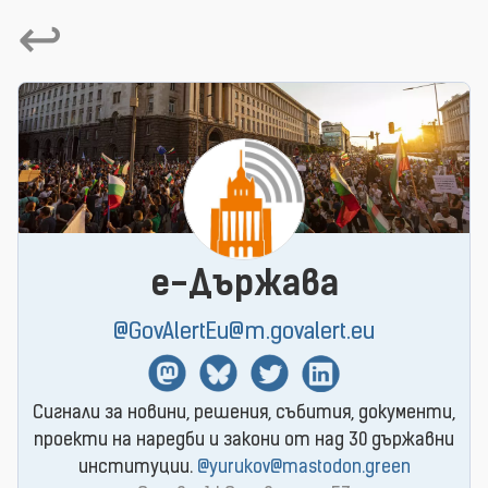
↩
e-Държава
@GovAlertEu@m.govalert.eu
Mastodon
BlueSky
Twitter
Linkedin
Сигнали за новини, решения, събития, документи,
проекти на наредби и закони от над 30 държавни
институции.
@yurukov@mastodon.green