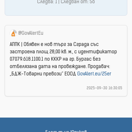
Следва: 1 | Следван от: 56
@GovAlertEu
АППК | Обявен е нов търг за Сграда със
застроена площ 28,00 кв. м., с идентификатор
07079.618.1100.1 по КККР на гр. Бургас без
отбелязана дата на провеждане. Продавач:
„БДЖ-Товарни превози“ ЕООД
GovAlert.eu/25er
2025-09-30 16:30:05