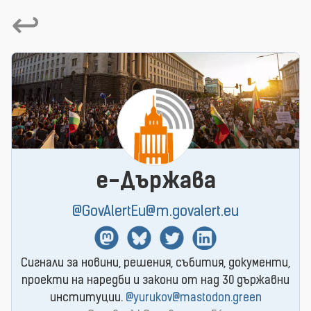
↩
e-Държава
@GovAlertEu@m.govalert.eu
Mastodon
BlueSky
Twitter
Linkedin
Сигнали за новини, решения, събития, документи,
проекти на наредби и закони от над 30 държавни
институции.
@yurukov@mastodon.green