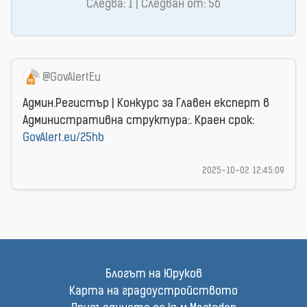
Следва: 1 | Следван от: 56
@GovAlertEu
Админ.Регистър | Конкурс за Главен експерт в
Административна структура:. Краен срок:
GovAlert.eu/25hb
2025-10-02 12:45:09
Блогът на Юруков
Карта на градоустройството