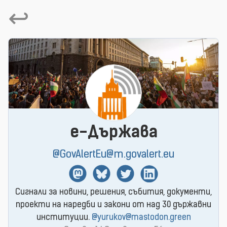
↩
e-Държава
@GovAlertEu@m.govalert.eu
Mastodon
BlueSky
Twitter
Linkedin
Сигнали за новини, решения, събития, документи,
проекти на наредби и закони от над 30 държавни
институции.
@yurukov@mastodon.green