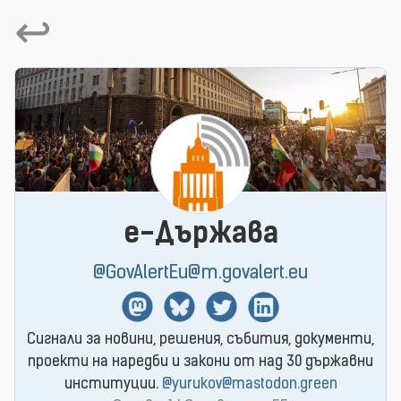
↩
e-Държава
@GovAlertEu@m.govalert.eu
Mastodon
BlueSky
Twitter
Linkedin
Сигнали за новини, решения, събития, документи,
проекти на наредби и закони от над 30 държавни
институции.
@yurukov@mastodon.green