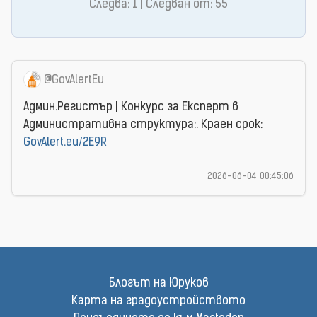
Следва: 1 | Следван от: 55
@GovAlertEu
Админ.Регистър | Конкурс за Експерт в
Административна структура:. Краен срок:
GovAlert.eu/2E9R
2026-06-04 00:45:06
Блогът на Юруков
Карта на градоустройството