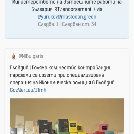
Министерството на вътрешните работи на
България. RT≠endorsement. / via
@yurukov@mastodon.green
Следва: 1 | Следван от: 34
@MIBulgaria
Пловдив | Голямо количество контрабандни
парфюми са иззети при специализирана
операция на Икономическа полиция в Пловдив
GovAlert.eu/1Tmh