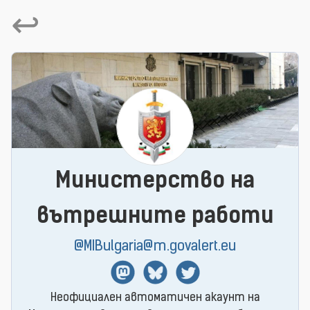
↩
Министерство на
вътрешните работи
@MIBulgaria@m.govalert.eu
Mastodon
BlueSky
Twitter
Неофициален автоматичен акаунт на