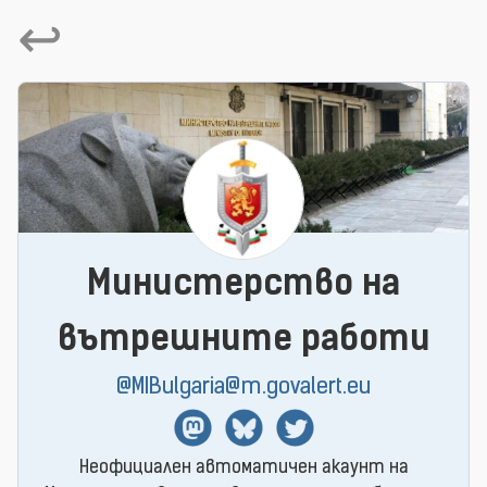
↩
Министерство на
вътрешните работи
@MIBulgaria@m.govalert.eu
Mastodon
BlueSky
Twitter
Неофициален автоматичен акаунт на