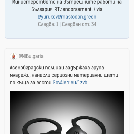
Министерството на вътрешните работи на
България. RT≠endorsement. / via
@yurukov@mastodon.green
Следва: 1 | Следван от: 34
@MIBulgaria
Асеновградски полицаи задържаха група
младежи, нанесли сериозни материални щети
по къща за гости
GovAlert.eu/1zvb