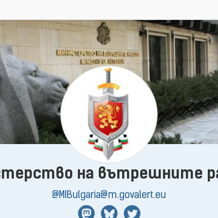
стерство на вътрешните р
@MIBulgaria@m.govalert.eu
Mastodon
BlueSky
Twitter