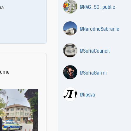
@NAG_SO_public
на
@NarodnoSabranie
@SofiaCouncil
шите
@SofiaGarmi
@lipsva