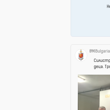
Н
@MIBulgaria
Силистр
деца. Тр