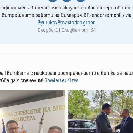
еофициален автоматичен акаунт на Министерството 
вътрешните работи на България. RT≠endorsement. / via
@yurukov@mastodon.green
Следва: 1 | Следван от: 34
а | Битката с наркоразпространението е битка за на
ябва да я спечелим!
GovAlert.eu/1zvs