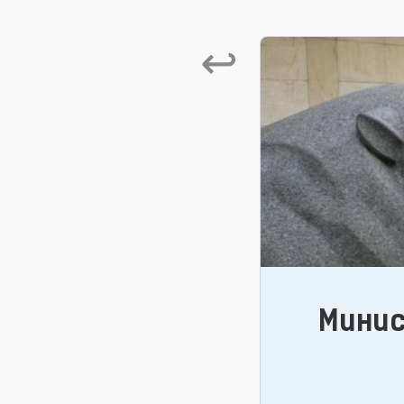
↩
Мини