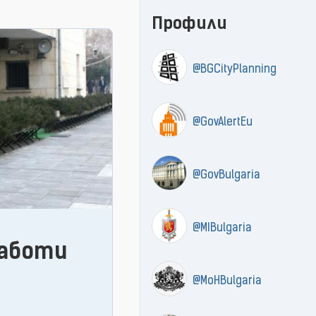
Профили
@BGCityPlanning
@GovAlertEu
@GovBulgaria
@MIBulgaria
аботи
@MoHBulgaria