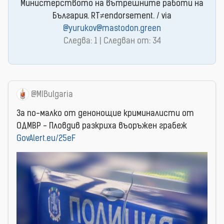
Министерството на вътрешните работи на
България. RT≠endorsement. / via
@yurukov@mastodon.green
Следва: 1 | Следван от: 34
@MIBulgaria
За по-малко от денонощие криминалисти от
ОДМВР - Пловдив разкриха въоръжен грабеж
GovAlert.eu/25eF