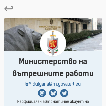
↩
Министерство на
вътрешните работи
@MIBulgaria@m.govalert.eu
Mastodon
BlueSky
Twitter
Неофициален автоматичен акаунт на