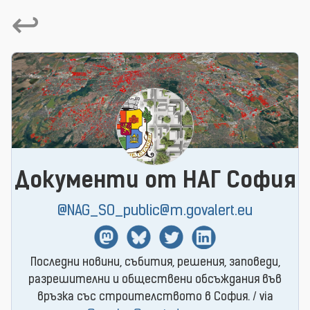
↩
Документи от НАГ София
@NAG_SO_public@m.govalert.eu
Mastodon
BlueSky
Twitter
Linkedin
Последни новини, събития, решения, заповеди,
разрешителни и обществени обсъждания във
връзка със строителството в София. / via