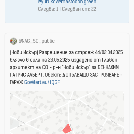
@yurukov@mastodon.green
Следва: 1 | Следван от: 22
@NAG_SO_public
(Нови Искър) Разрешение за строеж 44/02.04.2025
влязло в сила на 23.05.2025 издаденo от Главен
архитект на СО - р-н "Нови Искър" за БЕННАХИМ
ПАТРИС АЛБЕРТ. Обект: ДОПЪЛВАЩО ЗАСТРОЯВАНЕ -
ГАРАЖ
GovAlert.eu/1QGF