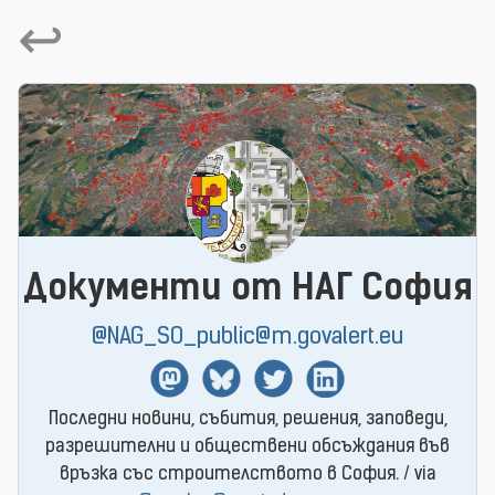
↩
Документи от НАГ София
@NAG_SO_public@m.govalert.eu
Mastodon
BlueSky
Twitter
Linkedin
Последни новини, събития, решения, заповеди,
разрешителни и обществени обсъждания във
връзка със строителството в София. / via