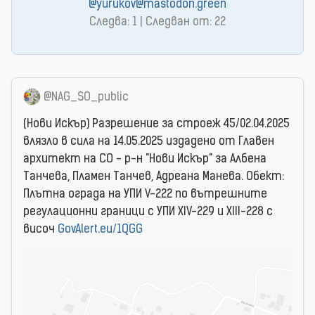
@yurukov@mastodon.green
Следва: 1 | Следван от: 22
@NAG_SO_public
(Нови Искър) Разрешение за строеж 45/02.04.2025
влязло в сила на 14.05.2025 издаденo от Главен
архитект на СО - р-н "Нови Искър" за Албена
Танчева, Пламен Танчев, Адреана Манева. Обект:
Плътна ограда на УПИ V-222 по вътрешните
регулационни граници с УПИ XIV-229 и XIII-228 с
височ
GovAlert.eu/1QGG