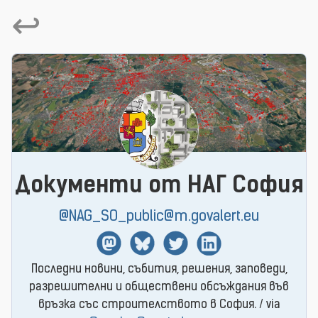
↩
Документи от НАГ София
@NAG_SO_public@m.govalert.eu
Mastodon
BlueSky
Twitter
Linkedin
Последни новини, събития, решения, заповеди,
разрешителни и обществени обсъждания във
връзка със строителството в София. / via