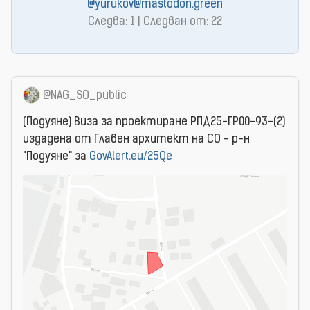
@yurukov@mastodon.green
Следва: 1 | Следван от: 22
@NAG_SO_public
(Подуяне) Виза за проектиране РПД25-ГР00-93-(2)
издадена от Главен архитект на СО - р-н
"Подуяне" за
GovAlert.eu/25Qe