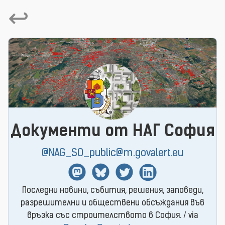
↩
Документи от НАГ София
@NAG_SO_public@m.govalert.eu
Mastodon
BlueSky
Twitter
Linkedin
Последни новини, събития, решения, заповеди,
разрешителни и обществени обсъждания във
връзка със строителството в София. / via