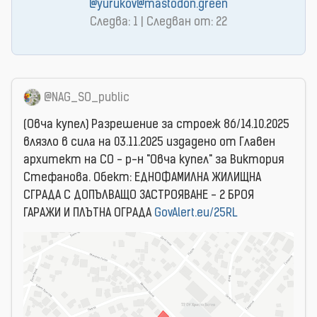
@yurukov@mastodon.green
Следва: 1 | Следван от: 22
@NAG_SO_public
(Овча купел) Разрешение за строеж 86/14.10.2025
влязло в сила на 03.11.2025 издаденo от Главен
архитект на СО - р-н "Овча купел" за Виктория
Стефанова. Обект: ЕДНОФАМИЛНА ЖИЛИЩНА
СГРАДА С ДОПЪЛВАЩО ЗАСТРОЯВАНЕ - 2 БРОЯ
ГАРАЖИ И ПЛЪТНА ОГРАДА
GovAlert.eu/25RL