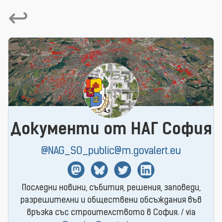
↩
Документи от НАГ София
@NAG_SO_public@m.govalert.eu
Mastodon
BlueSky
Twitter
Linkedin
Последни новини, събития, решения, заповеди,
разрешителни и обществени обсъждания във
връзка със строителството в София. / via