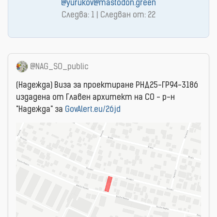
@yurukov@mastodon.green
Следва: 1 | Следван от: 22
@NAG_SO_public
(Надежда) Виза за проектиране РНД25-ГР94-3186
издадена от Главен архитект на СО - р-н
"Надежда" за
GovAlert.eu/26jd