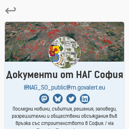
↩
Документи от НАГ София
@NAG_SO_public@m.govalert.eu
Mastodon
BlueSky
Twitter
Linkedin
Последни новини, събития, решения, заповеди,
разрешителни и обществени обсъждания във
връзка със строителството в София. / via