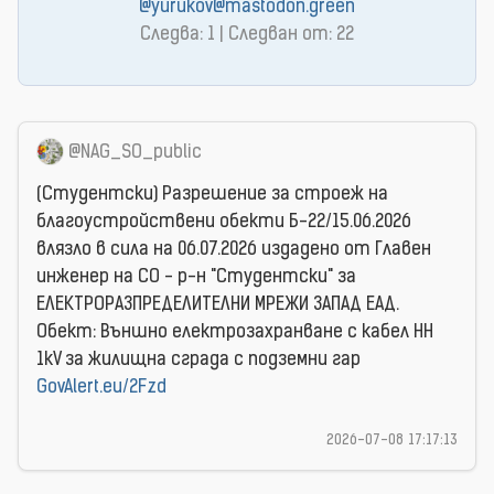
@yurukov@mastodon.green
Следва: 1 | Следван от: 22
@NAG_SO_public
(Студентски) Разрешение за строеж на
благоустройствени обекти Б-22/15.06.2026
влязло в сила на 06.07.2026 издаденo от Главен
инженер на СО - р-н "Студентски" за
ЕЛЕКТРОРАЗПРЕДЕЛИТЕЛНИ МРЕЖИ ЗАПАД ЕАД.
Обект: Външно електрозахранване с кабел НН
1kV за жилищна сграда с подземни гар
GovAlert.eu/2Fzd
2026-07-08 17:17:13