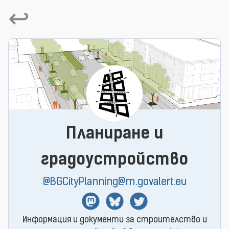
↩
Планиране и
градоустройство
@BGCityPlanning@m.govalert.eu
Mastodon
BlueSky
Twitter
Информация и документи за строителство и