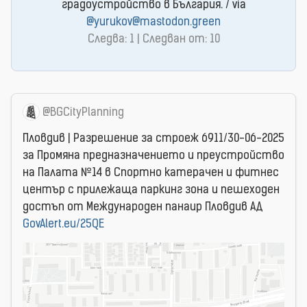
градоустройство в България. / via
@yurukov@mastodon.green
Следва: 1 | Следван от: 10
@BGCityPlanning
Пловдив | Разрешение за строеж 6911/30-06-2025
за Промяна предназначението и преустройство
на Палата №14 в Спортно катерачен и фитнес
център с прилежаща паркинг зона и пешеходен
достъп от Международен панаир Пловдив АД
GovAlert.eu/25QE