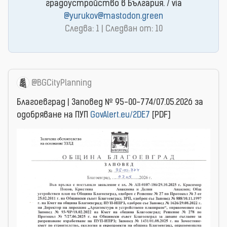
градоустройство в България. / via
@yurukov@mastodon.green
Следва: 1 | Следван от: 10
@BGCityPlanning
Благоевград | Заповед № 95-00-774/07.05.2026 за
одобряване на ПУП
GovAlert.eu/2DE7
[PDF]