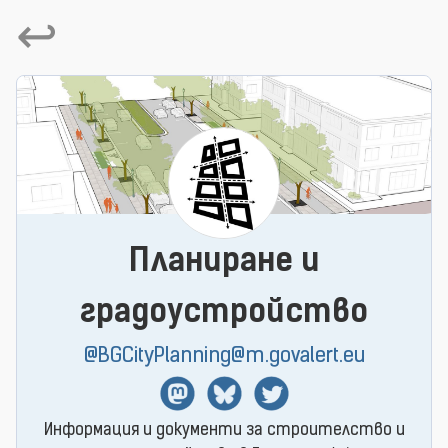
↩
Планиране и
градоустройство
@BGCityPlanning@m.govalert.eu
Mastodon
BlueSky
Twitter
Информация и документи за строителство и