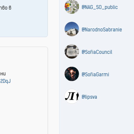
@NAG_SO_public
тво в
@NarodnoSabranie
@SofiaCouncil
пни
@SofiaGarmi
/2DqJ
@lipsva