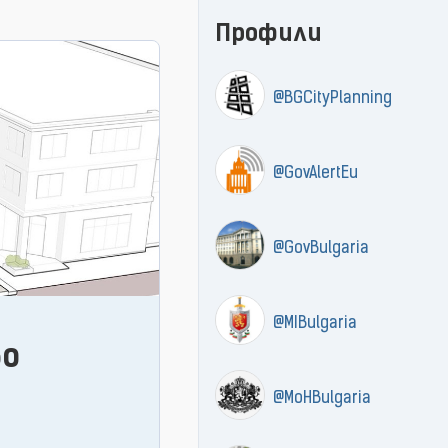
Профили
@BGCityPlanning
@GovAlertEu
@GovBulgaria
@MIBulgaria
во
@MoHBulgaria