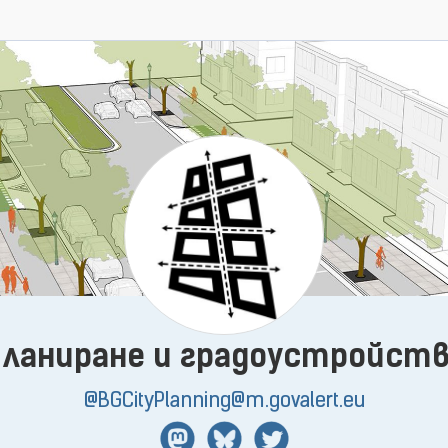
ланиране и градоустройст
@BGCityPlanning@m.govalert.eu
Mastodon
BlueSky
Twitter