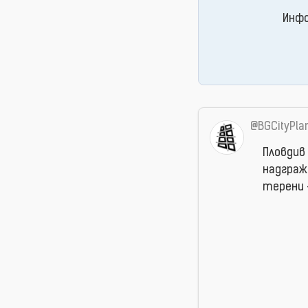
Инфо
@BGCityPla
Пловдив 
надграж
терени 