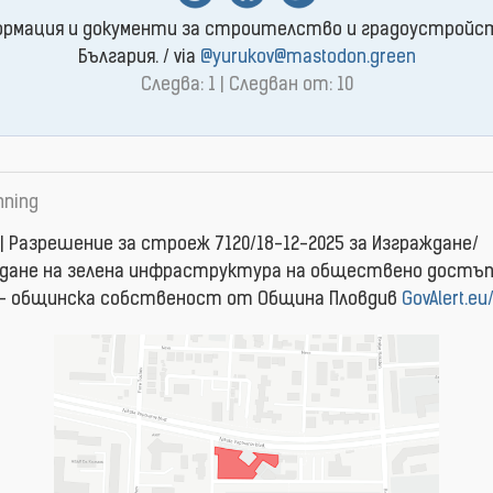
рмация и документи за строителство и градоустройс
България. / via
@yurukov@mastodon.green
Следва: 1 | Следван от: 10
nning
| Разрешение за строеж 7120/18-12-2025 за Изграждане/
дане на зелена инфраструктура на обществено достъ
- общинска собственост от Община Пловдив
GovAlert.eu