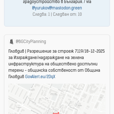
градоустройство в България. / via
@yurukov@mastodon.green
Следва: 1 | Следван от: 10
@BGCityPlanning
Пловдив | Разрешение за строеж 7119/18-12-2025
за Изграждане/надграждане на зелена
инфраструктура на обществено достъпни
терени - общинска собственост от Община
Пловдив
GovAlert.eu/2DqX