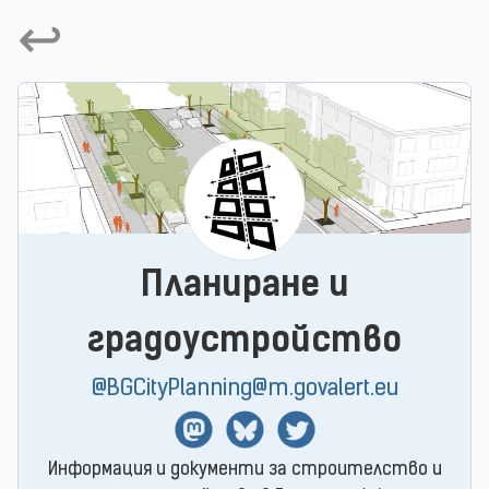
↩
Планиране и
градоустройство
@BGCityPlanning@m.govalert.eu
Mastodon
BlueSky
Twitter
Информация и документи за строителство и