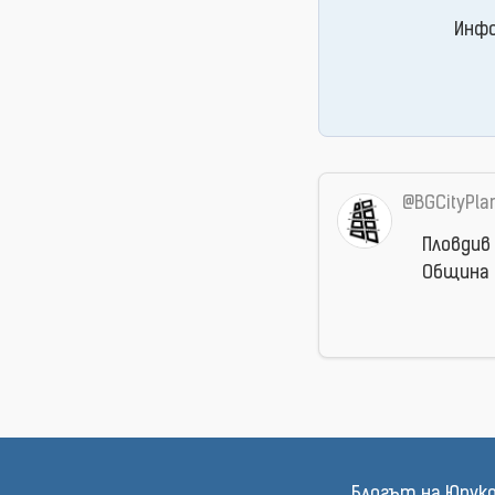
Инфо
@BGCityPla
Пловдив
Община 
Блогът на Юрук