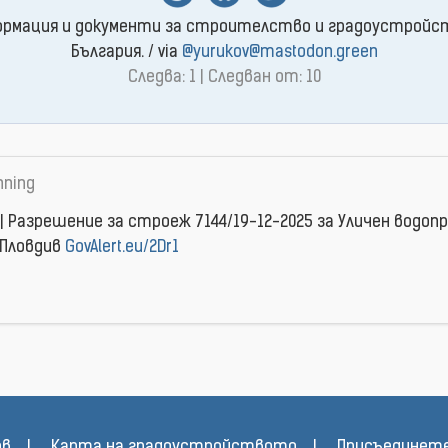
рмация и документи за строителство и градоустройс
България. / via
@yurukov@mastodon.green
Следва: 1 | Следван от: 10
nning
 | Разрешение за строеж 7144/19-12-2025 за Уличен водоп
Пловдив
GovAlert.eu/2Dr1
ов
Карта на градоустройството
Присъединете