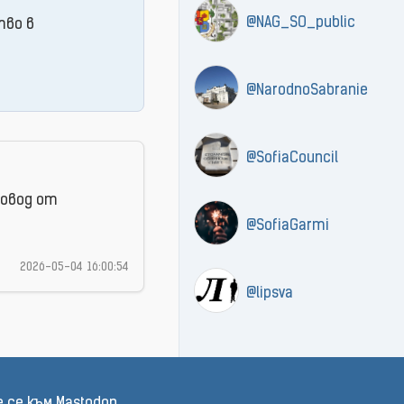
@NAG_SO_public
тво в
@NarodnoSabranie
@SofiaCouncil
ровод от
@SofiaGarmi
2026-05-04 16:00:54
@lipsva
 се към Mastodon