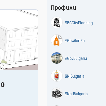
Профили
@BGCityPlanning
@GovAlertEu
@GovBulgaria
@MIBulgaria
во
@MoHBulgaria