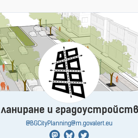
ланиране и градоустройст
@BGCityPlanning@m.govalert.eu
Mastodon
BlueSky
Twitter