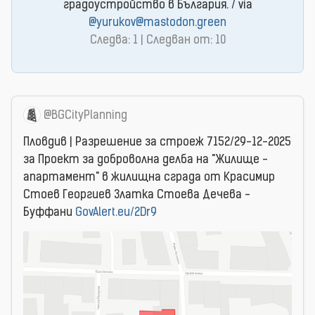
градоустройство в България. / via
@yurukov@mastodon.green
Следва: 1 | Следван от: 10
@BGCityPlanning
Пловдив | Разрешение за строеж 7152/29-12-2025
за Проект за доброволна делба на "Жилище -
апартамент" в жилищна сграда от Красимир
Стоев Георгиев Златка Стоева Дечева -
Буффани
GovAlert.eu/2Dr9