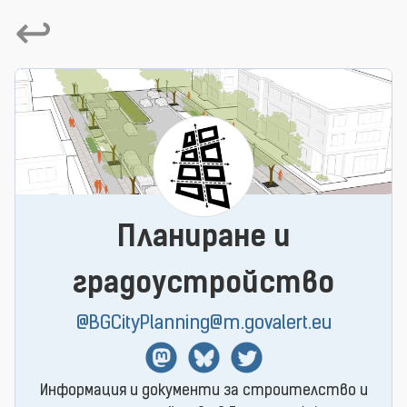
↩
Планиране и
градоустройство
@BGCityPlanning@m.govalert.eu
Mastodon
BlueSky
Twitter
Информация и документи за строителство и