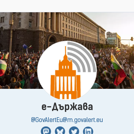
e-Държава
@GovAlertEu@m.govalert.eu
Mastodon
BlueSky
Twitter
Linkedin