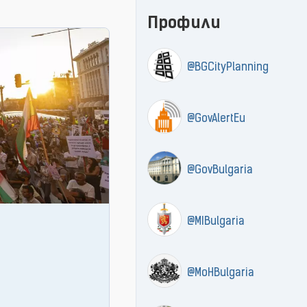
Профили
@BGCityPlanning
@GovAlertEu
@GovBulgaria
@MIBulgaria
@MoHBulgaria