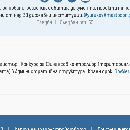
и за новини, решения, събития, документи, проекти на на
ни от над 30 държавни институции.
@yurukov@mastodon.
Следва: 1 | Следван от: 55
u
егистър | Конкурс за Финансов контрольор (териториал
ата) в Административна структура:. Краен срок:
GovAler
ов
Карта на градоустройството
Присъединете