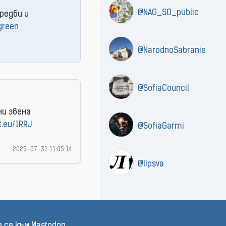
@NAG_SO_public
редби и
green
@NarodnoSabranie
@SofiaCouncil
ни звена
t.eu/1RRJ
@SofiaGarmi
2025-07-31 11:05:14
@lipsva
 се към Mastodon