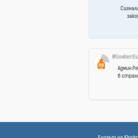
Сигнал
зако
@GovAlertE
Админ.Р
в стран
Блогът на Юрук