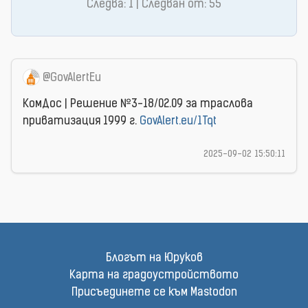
Следва: 1 | Следван от: 55
@GovAlertEu
КомДос | Решение №3-18/02.09 за траслова
приватизация 1999 г.
GovAlert.eu/1Tqt
2025-09-02 15:50:11
Блогът на Юруков
Карта на градоустройството
Присъединете се към Mastodon