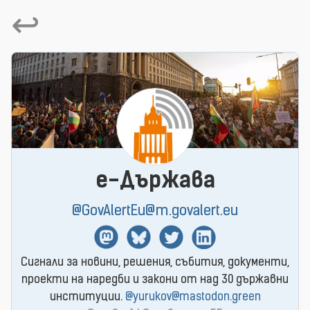
↩
e-Държава
@GovAlertEu@m.govalert.eu
Mastodon
BlueSky
Twitter
Linkedin
Сигнали за новини, решения, събития, документи,
проекти на наредби и закони от над 30 държавни
институции.
@yurukov@mastodon.green