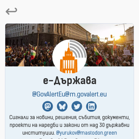
↩
e-Държава
@GovAlertEu@m.govalert.eu
Mastodon
BlueSky
Twitter
Linkedin
Сигнали за новини, решения, събития, документи,
проекти на наредби и закони от над 30 държавни
институции.
@yurukov@mastodon.green