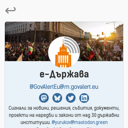
↩
e-Държава
@GovAlertEu@m.govalert.eu
Mastodon
BlueSky
Twitter
Linkedin
Сигнали за новини, решения, събития, документи,
проекти на наредби и закони от над 30 държавни
институции.
@yurukov@mastodon.green