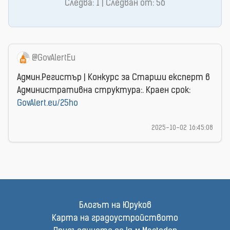
Следва: 1 | Следван от: 56
@GovAlertEu
Админ.Регистър | Конкурс за Старши експерт в
Административна структура:. Краен срок:
GovAlert.eu/25ho
2025-10-02 16:45:08
Блогът на Юруков
Карта на градоустройството