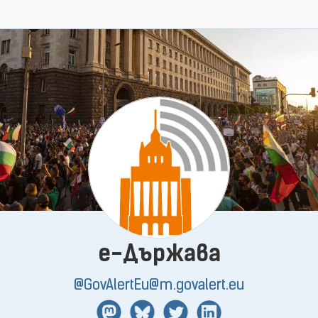
e-Държава
@GovAlertEu@m.govalert.eu
Mastodon
BlueSky
Twitter
Linkedin