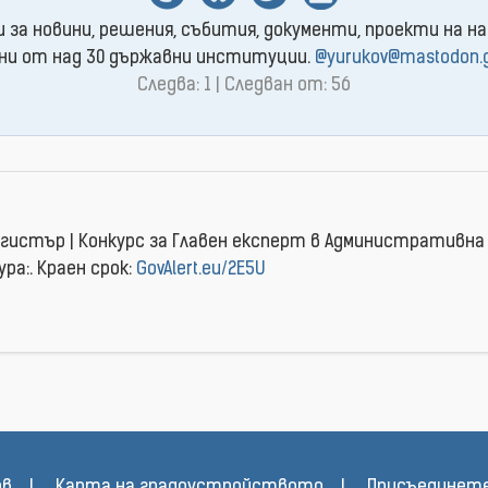
и за новини, решения, събития, документи, проекти на на
ни от над 30 държавни институции.
@yurukov@mastodon.
Следва: 1 | Следван от: 56
u
егистър | Конкурс за Главен експерт в Административна
ра:. Краен срок:
GovAlert.eu/2E5U
ов
Карта на градоустройството
Присъединете