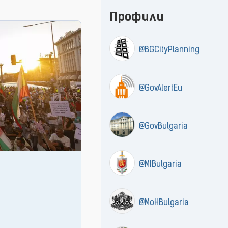
Профили
@BGCityPlanning
@GovAlertEu
@GovBulgaria
@MIBulgaria
@MoHBulgaria