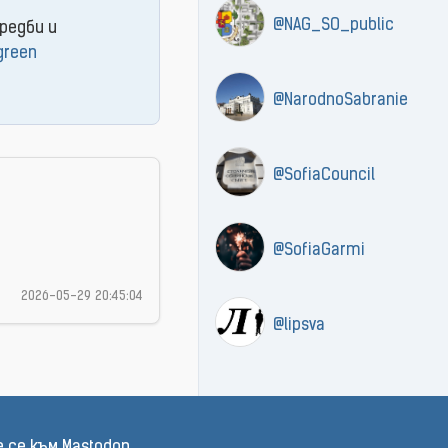
@NAG_SO_public
редби и
green
@NarodnoSabranie
@SofiaCouncil
@SofiaGarmi
2026-05-29 20:45:04
@lipsva
 се към Mastodon