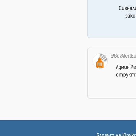
Сигнал
зако
@GovAlertE
Админ.Р
структу
Блогът на Юрук