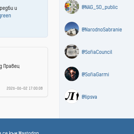
@NAG_SO_public
редби и
green
@NarodnoSabranie
@SofiaCouncil
ад Правец
@SofiaGarmi
2026-06-02 17:00:08
@lipsva
 се към Mastodon