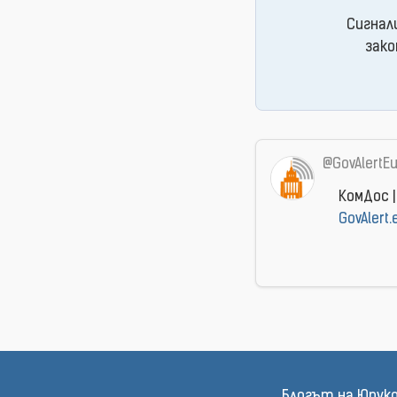
Сигнал
зако
@GovAlertE
КомДос |
GovAlert
Блогът на Юрук