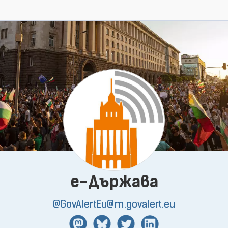
e-Държава
@GovAlertEu@m.govalert.eu
Mastodon
BlueSky
Twitter
Linkedin