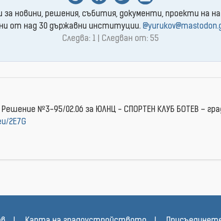
и за новини, решения, събития, документи, проекти на на
ни от над 30 държавни институции.
@yurukov@mastodon.
Следва: 1 | Следван от: 55
u
 Решение №3-95/02.06 за ЮЛНЦ - СПОРТЕН КЛУБ БОТЕВ – гр
.eu/2E7G
ов
Карта на градоустройството
Присъединете