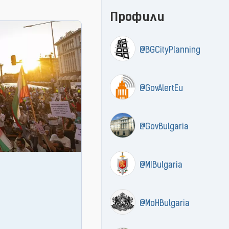
Профили
@BGCityPlanning
@GovAlertEu
@GovBulgaria
@MIBulgaria
@MoHBulgaria