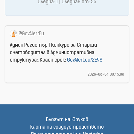
Следва: 1 | Следван от: 55
@GovAlertEu
Админ.Регистър | Конкурс за Старши
счетоводител в Административна
структура:. Краен срок:
GovAlert.eu/2E9S
2026-06-04 00:45:06
Блогът на Юруков
Карта на градоустройството