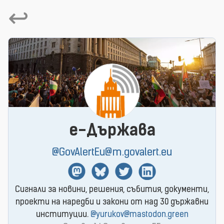
↩
e-Държава
@GovAlertEu@m.govalert.eu
Mastodon
BlueSky
Twitter
Linkedin
Сигнали за новини, решения, събития, документи,
проекти на наредби и закони от над 30 държавни
институции.
@yurukov@mastodon.green