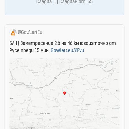
Следва: 1 | Следван от: 55
@GovAlertEu
БАН | Земетресение 2.6 на 46 км югоизточно от
Русе преди 15 мин.
GovAlert.eu/2Fvu