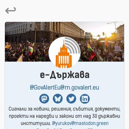
↩
e-Държава
@GovAlertEu@m.govalert.eu
Mastodon
BlueSky
Twitter
Linkedin
Сигнали за новини, решения, събития, документи,
проекти на наредби и закони от над 30 държавни
институции.
@yurukov@mastodon.green