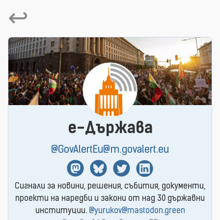
↩
e-Държава
@GovAlertEu@m.govalert.eu
Mastodon
BlueSky
Twitter
Linkedin
Сигнали за новини, решения, събития, документи,
проекти на наредби и закони от над 30 държавни
институции.
@yurukov@mastodon.green