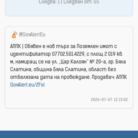
Следва: 1 | Следван от: 55
@GovAlertEu
АППК | Обявен е нов търг за Поземлен имот с
идентификатор 07702.501.4229, с площ 2 019 кв.
м, намиращ се на ул. „Цар Калоян“ № 20-а, гр. Бяла
Слатина, община Бяла Слатина, област без
отбелязана дата на провеждане. Продавач: АППК
GovAlert.eu/2Fxl
2026-07-07 12:15:02