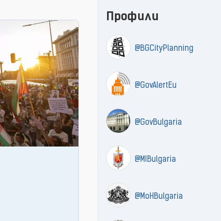
Профили
@BGCityPlanning
@GovAlertEu
@GovBulgaria
@MIBulgaria
@MoHBulgaria