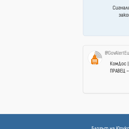
Сигнал
зако
@GovAlertE
КомДос |
ПРАВЕЦ –
Блогът на Юрук