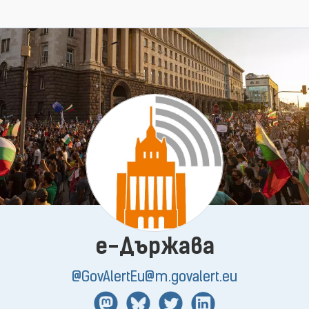
e-Държава
@GovAlertEu@m.govalert.eu
Mastodon
BlueSky
Twitter
Linkedin