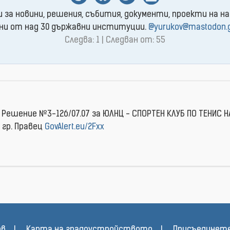
и за новини, решения, събития, документи, проекти на на
ни от над 30 държавни институции.
@yurukov@mastodon.
Следва: 1 | Следван от: 55
u
 Решение №3-126/07.07 за ЮЛНЦ - СПОРТЕН КЛУБ ПО ТЕНИС Н
 гр. Правец
GovAlert.eu/2Fxx
ов
Карта на градоустройството
Присъединете