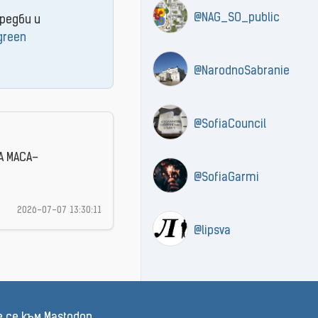
@NAG_SO_public
редби и
green
@NarodnoSabranie
@SofiaCouncil
А МАСА–
@SofiaGarmi
2026-07-07 13:30:11
@lipsva
 се към Mastodon