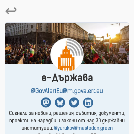
↩
e-Държава
@GovAlertEu@m.govalert.eu
Mastodon
BlueSky
Twitter
Linkedin
Сигнали за новини, решения, събития, документи,
проекти на наредби и закони от над 30 държавни
институции.
@yurukov@mastodon.green