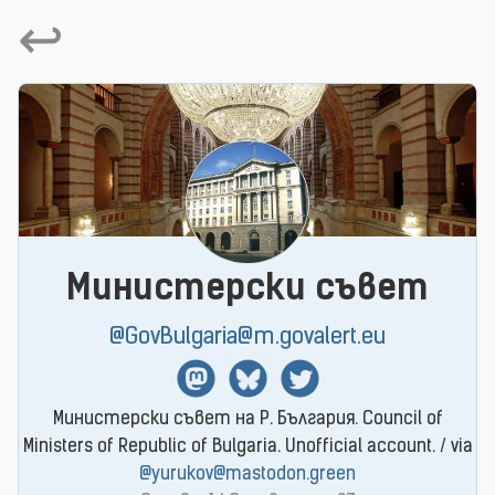
↩
Министерски съвет
@GovBulgaria@m.govalert.eu
Mastodon
BlueSky
Twitter
Министерски съвет на Р. България. Council of
Ministers of Republic of Bulgaria. Unofficial account. / via
@yurukov@mastodon.green