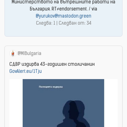
Министерството на вътрешните работи на
България. RT≠endorsement. / via
@yurukov@mastodon.green
Следва: 1 | Следван от: 34
@MIBulgaria
СДВР издирва 43-годишен столичанин
GovAlert.eu/1Tju