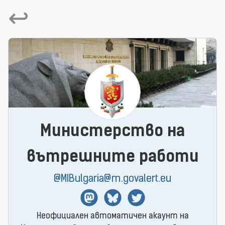
↩
Министерство на
вътрешните работи
@MIBulgaria@m.govalert.eu
Mastodon
BlueSky
Twitter
Неофициален автоматичен акаунт на