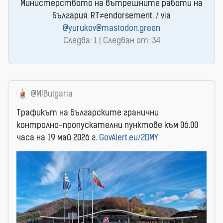
Министерството на вътрешните работи на
България. RT≠endorsement. / via
@yurukov@mastodon.green
Следва: 1 | Следван от: 34
@MIBulgaria
Трафикът на българските гранични
контролно-пропускателни пунктове към 06.00
часа на 19 май 2026 г.
GovAlert.eu/2DMY