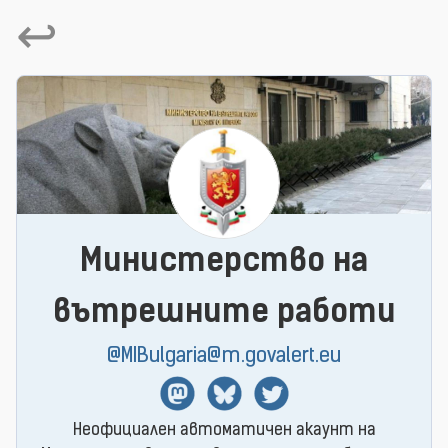
↩
Министерство на
вътрешните работи
@MIBulgaria@m.govalert.eu
Mastodon
BlueSky
Twitter
Неофициален автоматичен акаунт на