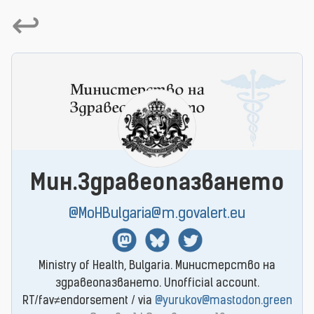
↩
Мин.Здравеопазването
@MoHBulgaria@m.govalert.eu
Mastodon
BlueSky
Twitter
Ministry of Health, Bulgaria. Министерство на
здравеопазването. Unofficial account.
RT/fav≠endorsement / via
@yurukov@mastodon.green