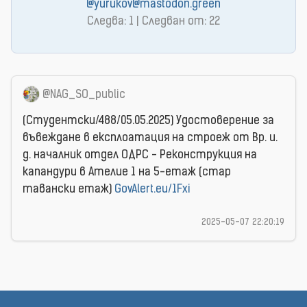
@yurukov@mastodon.green
Следва: 1 | Следван от: 22
@NAG_SO_public
(Студентски/488/05.05.2025) Удостоверение за
въвеждане в експлоатация на строеж от Вр. и.
д. началник отдел ОДРС - Реконструкция на
капандури в Ателие 1 на 5-етаж (стар
тавански етаж)
GovAlert.eu/1Fxi
2025-05-07 22:20:19