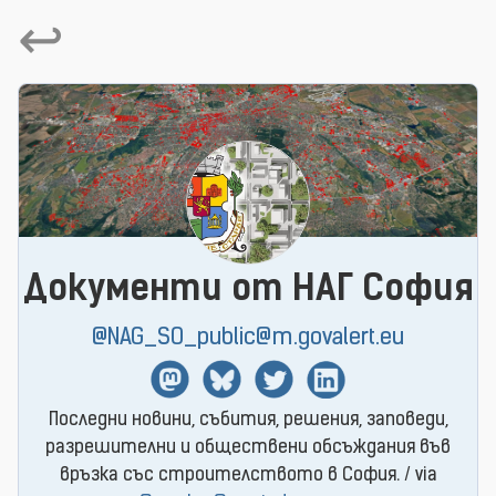
↩
Документи от НАГ София
@NAG_SO_public@m.govalert.eu
Mastodon
BlueSky
Twitter
Linkedin
Последни новини, събития, решения, заповеди,
разрешителни и обществени обсъждания във
връзка със строителството в София. / via