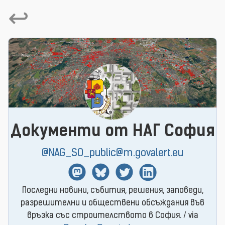
↩
Документи от НАГ София
@NAG_SO_public@m.govalert.eu
Mastodon
BlueSky
Twitter
Linkedin
Последни новини, събития, решения, заповеди,
разрешителни и обществени обсъждания във
връзка със строителството в София. / via