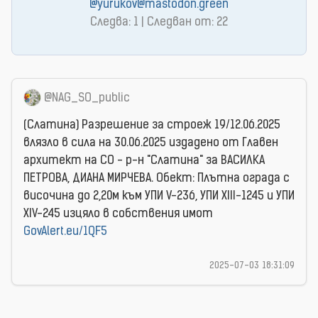
@yurukov@mastodon.green
Следва: 1 | Следван от: 22
@NAG_SO_public
(Слатина) Разрешение за строеж 19/12.06.2025
влязло в сила на 30.06.2025 издаденo от Главен
архитект на СО - р-н "Слатина" за ВАСИЛКА
ПЕТРОВА, ДИАНА МИРЧЕВА. Обект: Плътна ограда с
височина до 2,20м към УПИ V-236, УПИ ХIII-1245 и УПИ
ХIV-245 изцяло в собствения имот
GovAlert.eu/1QF5
2025-07-03 18:31:09