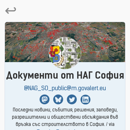
↩
Документи от НАГ София
@NAG_SO_public@m.govalert.eu
Mastodon
BlueSky
Twitter
Linkedin
Последни новини, събития, решения, заповеди,
разрешителни и обществени обсъждания във
връзка със строителството в София. / via