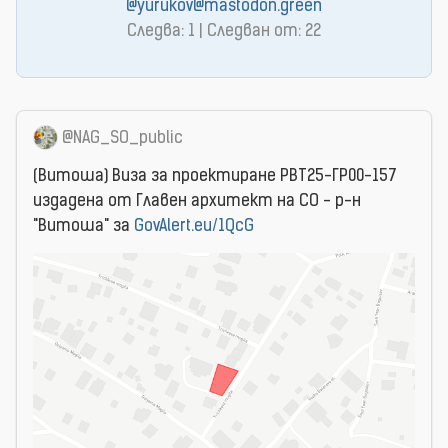
@yurukov@mastodon.green
Следва: 1 | Следван от: 22
@NAG_SO_public
(Витоша) Виза за проектиране РВТ25-ГР00-157
издадена от Главен архитект на СО - р-н
"Витоша" за
GovAlert.eu/1QcG