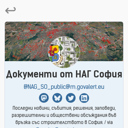
↩
Документи от НАГ София
@NAG_SO_public@m.govalert.eu
Mastodon
BlueSky
Twitter
Linkedin
Последни новини, събития, решения, заповеди,
разрешителни и обществени обсъждания във
връзка със строителството в София. / via