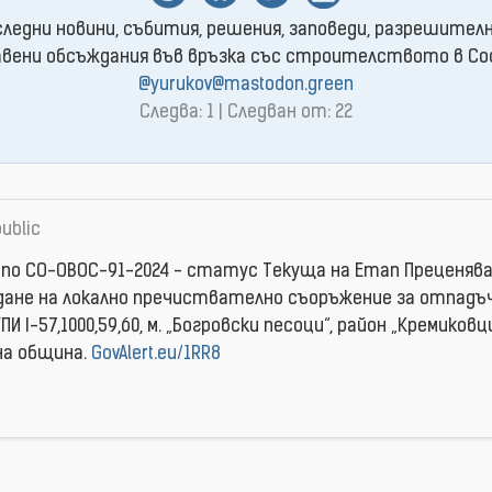
следни новини, събития, решения, заповеди, разрешителн
ени обсъждания във връзка със строителството в Софи
@yurukov@mastodon.green
Следва: 1 | Следван от: 22
ublic
 по СО-ОВОС-91-2024 - статус Текуща на Етап Преценява
дане на локално пречиствателно съоръжение за отпадъ
УПИ I-57,1000,59,60, м. „Богровски песоци“, район „Кремиковци
а община.
GovAlert.eu/1RR8