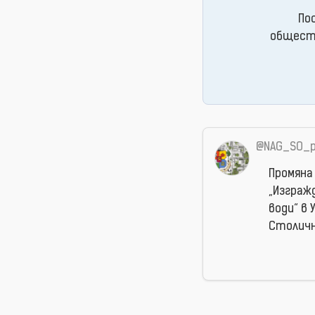
По
обществ
@NAG_SO_p
Промяна
„Изграж
води“ в 
Столичн