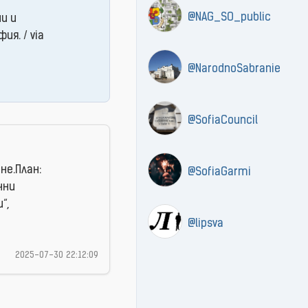
@NAG_SO_public
и и
я. / via
@NarodnoSabranie
@SofiaCouncil
не.План:
@SofiaGarmi
чни
“,
@lipsva
2025-07-30 22:12:09