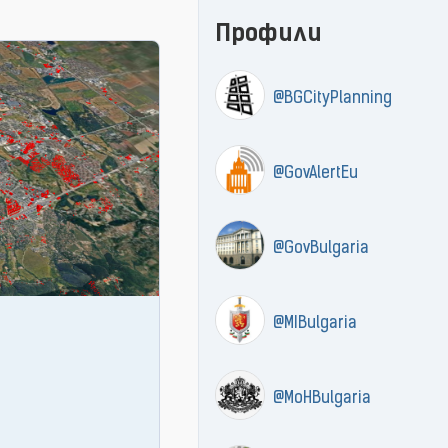
Профили
@BGCityPlanning
@GovAlertEu
@GovBulgaria
@MIBulgaria
@MoHBulgaria