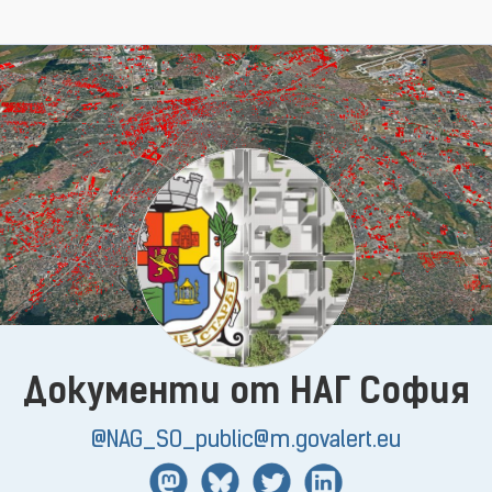
Документи от НАГ София
@NAG_SO_public@m.govalert.eu
Mastodon
BlueSky
Twitter
Linkedin