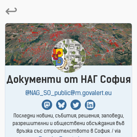
↩
Документи от НАГ София
@NAG_SO_public@m.govalert.eu
Mastodon
BlueSky
Twitter
Linkedin
Последни новини, събития, решения, заповеди,
разрешителни и обществени обсъждания във
връзка със строителството в София. / via