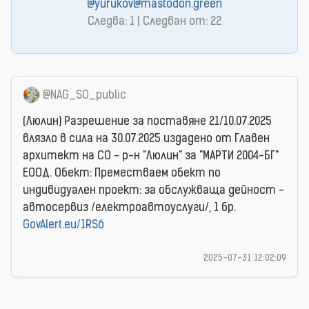
@yurukov@mastodon.green
Следва: 1 | Следван от: 22
@NAG_SO_public
(Люлин) Разрешение за поставяне 21/10.07.2025
влязло в сила на 30.07.2025 издаденo от Главен
архитект на СО - р-н "Люлин" за "МАРТИ 2004-БГ"
ЕООД. Обект: Преместваем обект по
индивидуален проект: за обслужваща дейност -
автосервиз /електроавтоуслуги/, 1 бр.
GovAlert.eu/1RS6
2025-07-31 12:02:09