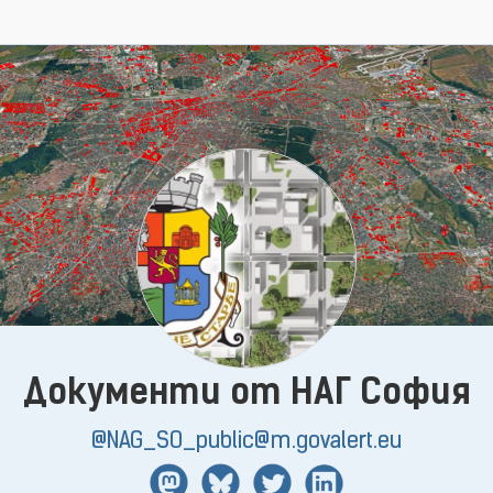
Документи от НАГ София
@NAG_SO_public@m.govalert.eu
Mastodon
BlueSky
Twitter
Linkedin