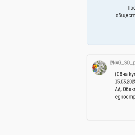
По
обществ
@NAG_SO_p
(Овча ку
15.03.20
АД. Обе
едностра