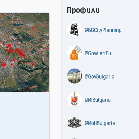
Профили
@BGCityPlanning
@GovAlertEu
@GovBulgaria
@MIBulgaria
@MoHBulgaria