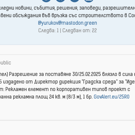
следни новини, събития, решения, заповеди, разрешителн
ени обсъждания във връзка със строителството в Софи
@yurukov@mastodon.green
Следва: 1 | Следван от: 22
ublic
пел) Разрешение за поставяне 30/25.02.2025 влязло в сила 
25 издаденo от Директор дирекция "Градска среда" за "Иде
кт: Рекламен елемент по корпоративен типов проект с
нна рекламна площ 24 кв. м (8/3 м), 1 бр.
GovAlert.eu/25R0