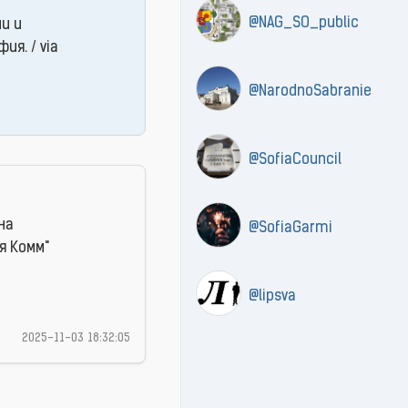
@NAG_SO_public
и и
я. / via
@NarodnoSabranie
@SofiaCouncil
на
@SofiaGarmi
я Комм"
@lipsva
2025-11-03 18:32:05