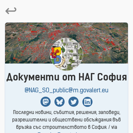
↩
Документи от НАГ София
@NAG_SO_public@m.govalert.eu
Mastodon
BlueSky
Twitter
Linkedin
Последни новини, събития, решения, заповеди,
разрешителни и обществени обсъждания във
връзка със строителството в София. / via