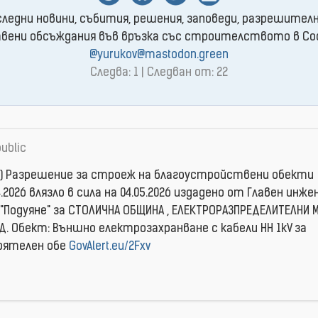
следни новини, събития, решения, заповеди, разрешителн
ени обсъждания във връзка със строителството в Софи
@yurukov@mastodon.green
Следва: 1 | Следван от: 22
ublic
е) Разрешение за строеж на благоустройствени обекти
4.2026 влязло в сила на 04.05.2026 издаденo от Главен инже
 "Подуяне" за СТОЛИЧНА ОБЩИНА , ЕЛЕКТРОРАЗПРЕДЕЛИТЕЛНИ
Д. Обект: Външно електрозахранване с кабели НН 1kV за
оятелен обе
GovAlert.eu/2Fxv