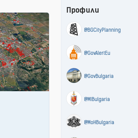
Профили
@BGCityPlanning
@GovAlertEu
@GovBulgaria
@MIBulgaria
@MoHBulgaria