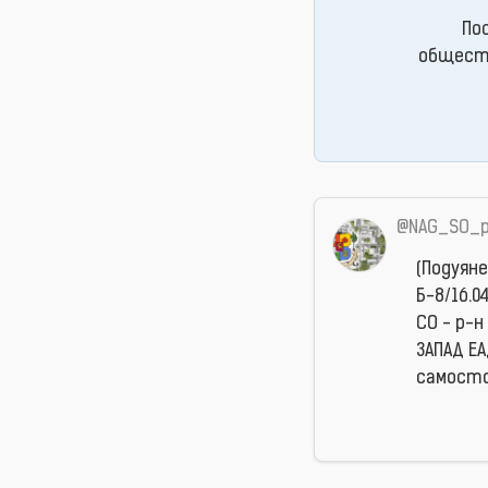
По
обществ
@NAG_SO_p
(Подуян
Б-8/16.0
СО - р-н
ЗАПАД ЕА
самост