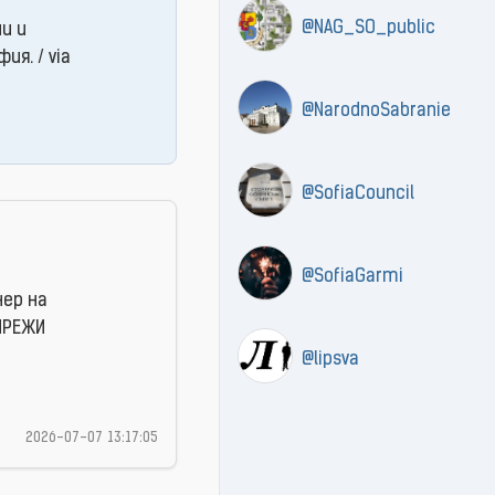
@NAG_SO_public
и и
я. / via
@NarodnoSabranie
@SofiaCouncil
@SofiaGarmi
нер на
 МРЕЖИ
@lipsva
2026-07-07 13:17:05