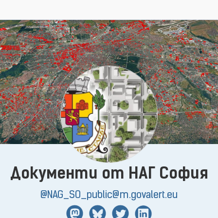
Документи от НАГ София
@NAG_SO_public@m.govalert.eu
Mastodon
BlueSky
Twitter
Linkedin